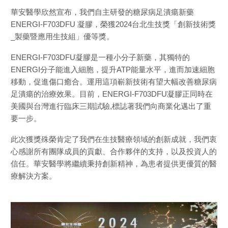
華安醫學欣然宣布，我們自主研發的糖尿病足潰瘍新藥
ENERGI-F703DFU 凝膠，榮獲2024台北生技獎「創新技術獎
_製藥暨應用生技組」優等獎。
ENERGI-F703DFU凝膠是一種小分子新藥，其獨特的
ENERGI分子能進入細胞，提升ATP能量水平，進而加速細胞
移動，促進傷口癒合。運用這項嶄新技術有望大幅改善糖尿病
足潰瘍的治療效果。目前，ENERGI-F703DFU凝膠正同時在
美國與台灣進行臨床三期試驗,標誌著我們向商業化邁出了重
要一步。
此次獲獎殊榮肯定了我們在生技醫療領域的創新成就，我們衷
心感謝所有團隊成員的貢獻、合作夥伴的支持，以及投資人的
信任。華安醫學將繼續秉持創新精神，為患者提供更優質的醫
療解決方案。