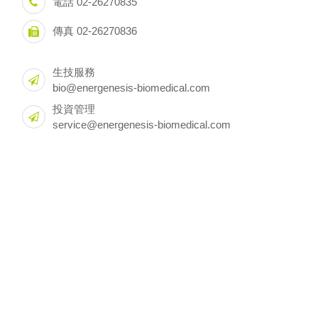
電話 02-26270835
傳真 02-26270836
生技服務
bio@energenesis-biomedical.com
投資管理
service@energenesis-biomedical.com