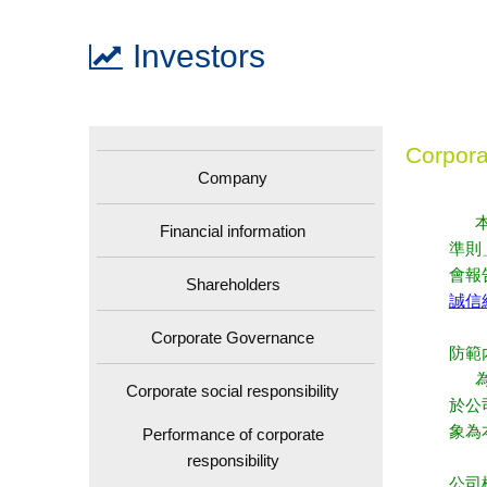
Investors
Corpora
Company
本公
Financial information
準則
會報
Shareholders
誠信
Corporate Governance
防範
為防
Corporate social responsibility
於公
象為
Performance of corporate
responsibility
公司