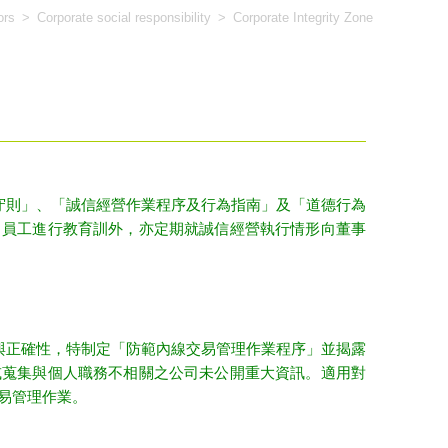
ors
>
Corporate social responsibility
>
Corporate Integrity Zone
則」、「誠信經營作業程序及行為指南」及「道德行為
司員工進行教育訓外，亦定期就誠信經營執行情形向董事
正確性，特制定「防範內線交易管理作業程序」並揭露
或蒐集與個人職務不相關之公司未公開重大資訊。適用對
易管理作業。